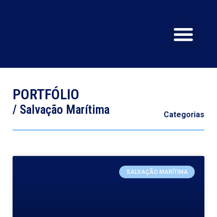
SERVIÇOS E EQU
CERTIFICAÇÕES E Q
PORTFÓLIO
/ Salvação Marítima
Categorias
SALVAÇÃO MARÍTIMA