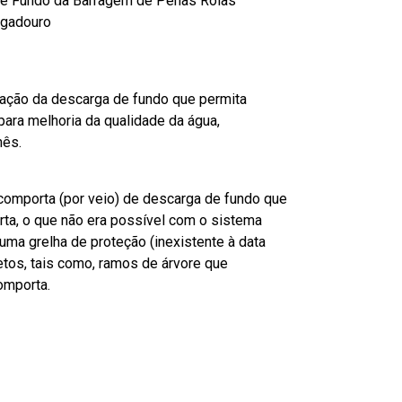
de Fundo da Barragem de Penas Roias
ogadouro
uação da descarga de fundo que permita
ara melhoria da qualidade da água,
ês.
comporta (por veio) de descarga de fundo que
ta, o que não era possível com o sistema
da uma grelha de proteção (inexistente à data
jetos, tais como, ramos de árvore que
omporta.